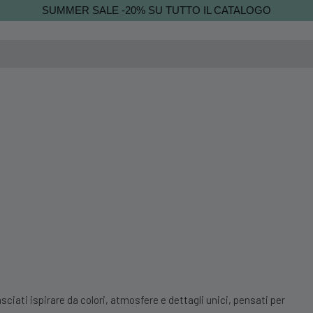
SUMMER SALE -20% SU TUTTO IL CATALOGO
sciati ispirare da colori, atmosfere e dettagli unici, pensati per