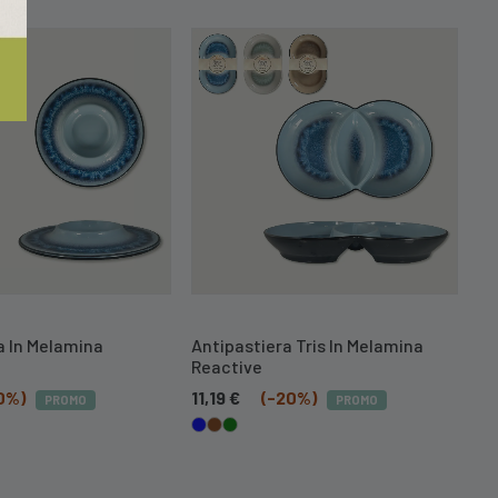
a In Melamina
Antipastiera Tris In Melamina
Reactive
0%)
11,19
€
(-20%)
PROMO
PROMO