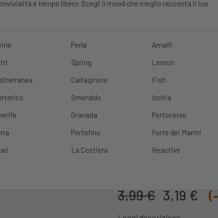
vivialità e tempo libero. Scegli il mood che meglio racconta il tuo
rine
Perla
Amalfi
tri
Spring
Lemon
E?
10% DI SCONTO
SCOPRI
|
SPEDIZIONE GRATUITA
CON UN ORDINE 
diterranea
Caltagirone
Fish
ertorico
Smeraldo
Ischia
nerife
Granada
Portocervo
rra
Portofino
Forte dei Marmi
Stampo Hamb
ari
La Costiera
Reactive
Cod. Prodotto:
54763
Il
Il
3,99
€
3,19
€
(
prezzo
pr
Leggi descrizione