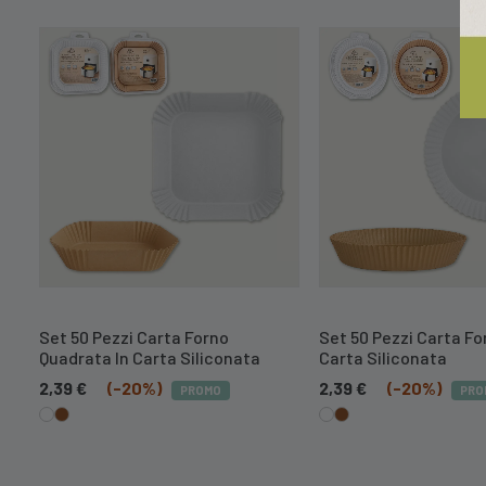
Set 50 Pezzi Carta Forno
Set 50 Pezzi Carta Fo
ta
Quadrata In Carta Siliconata
Carta Siliconata
2,39
€
(-20%)
2,39
€
(-20%)
PROMO
PRO