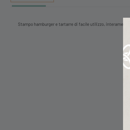
Stampo hamburger e tartarre di facile utilizzo, interamente l