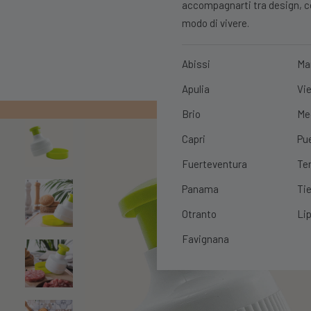
accompagnarti tra design, con
modo di vivere.
Abissi
Ma
Apulia
Vie
PRIMO ORDIN
Brio
Me
Capri
Pu
Fuerteventura
Te
Panama
Tie
Otranto
Lip
Favignana