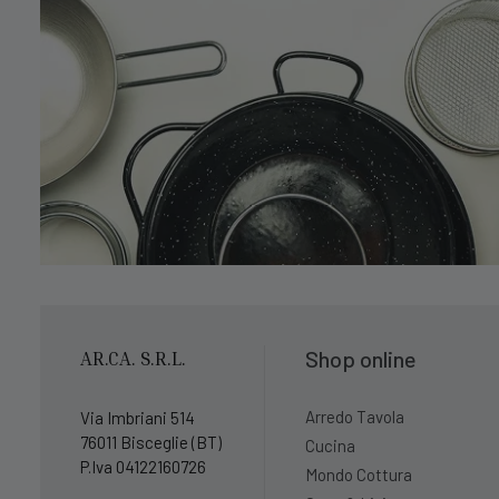
Shop online
AR.CA. S.R.L.
Arredo Tavola
Via Imbriani 514
76011 Bisceglie (BT)
Cucina
P.Iva 04122160726
Mondo Cottura