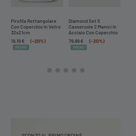
Pirofila Rettangolare
Diamond Set 5
Diam
Con Coperchio In Vetro
Casseruole 2 Manici In
Cass
32x21cm
Acciaio Con Coperchio
Acci
Il
Il
Il
Il
Il
19,19
€
(-20%)
79,99
€
(-20%)
55,9
prezzo
prezzo
prezzo
prezzo
prez
PROMO
PROMO
PR
originale
attuale
originale
attuale
orig
era:
è:
era:
è:
era:
23,99 €.
19,19 €.
99,99 €.
79,99 €.
69,9
SCONTO AL PRIMO ORDINE