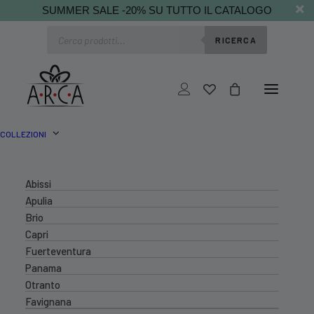
SUMMER SALE -20% SU TUTTO IL CATALOGO
Ricerca
RICERCA
prodotti
COLLEZIONI
Abissi
Apulia
Brio
Capri
Fuerteventura
Panama
Otranto
Favignana