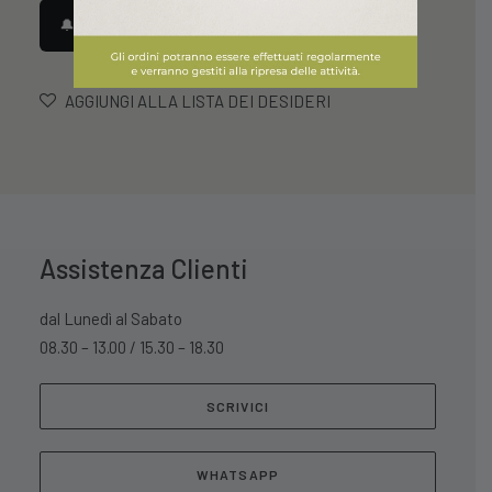
🔔 Avvisami quando disponibile
AGGIUNGI ALLA LISTA DEI DESIDERI
Assistenza Clienti
dal Lunedì al Sabato
08.30 – 13.00 / 15.30 – 18.30
SCRIVICI
WHATSAPP