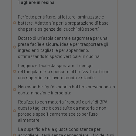
Tagliere in resina
Perfetto per tritare, affettare, sminuzzare e
battere. Adatto sia per la preparazione di base
che per le esigenze dei cuochi più esperti
Dotato di un’asola centrale sagomata per una
presa facile e sicura, ideale per trasportare gli
ingredienti tagliati e per appenderlo,
ottimizzando lo spazio verticale in cucina
Leggero e facile da spostare. Il design
rettangolare e lo spessore ottimizzato offrono
una superficie di lavoro ampia e stabile
Non assorbe liquidi, odori o batteri, prevenendo la
contaminazione incrociata
Realizzato con materiali robusti e privi di BPA,
questo tagliere è costituito da materiale non
poroso e specificamente scelto per l’uso
alimentare
La superficie ha la giusta consistenza per
accogliere i tagli senza danneggiare il filo dei tuoi