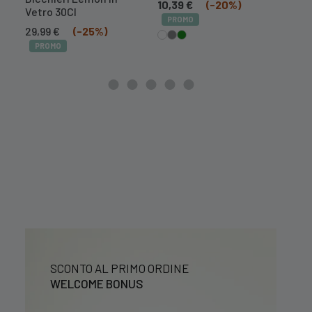
10,39
€
(-20%)
4,7
Vetro 30Cl
PROMO
PR
Il
Il
29,99
€
(-25%)
prezzo
prezzo
PROMO
originale
attuale
era:
è:
39,99 €.
29,99 €.
SCONTO AL PRIMO ORDINE
WELCOME BONUS