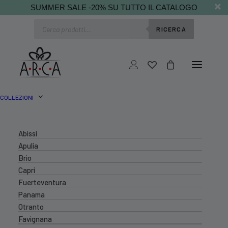
SUMMER SALE -20% SU TUTTO IL CATALOGO
Ricerca
RICERCA
prodotti
COLLEZIONI
Abissi
Apulia
Brio
Capri
Fuerteventura
Panama
Otranto
Favignana