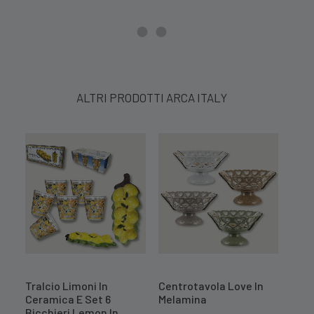
ALTRI PRODOTTI ARCA ITALY
Tralcio Limoni In
Centrotavola Love In
Insa
Ceramica E Set 6
Melamina
Porc
Bicchieri Lemon In