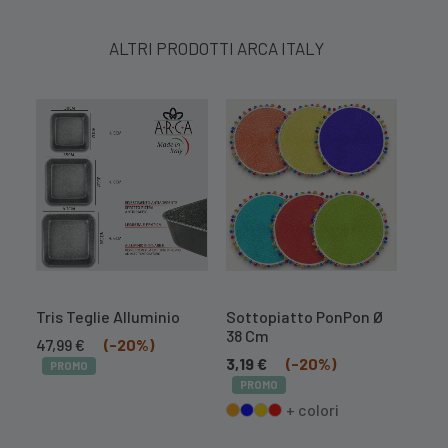
ALTRI PRODOTTI ARCA ITALY
Tris Teglie Alluminio
Sottopiatto PonPon Ø
Autu
38 Cm
Il
Il
Il
47,99
€
(-20%)
40,
prezzo
prezzo
prez
3,19
€
(-20%)
PROMO
PR
originale
attuale
orig
PROMO
era:
è:
era:
+ colori
59,99 €.
47,99 €.
50,0