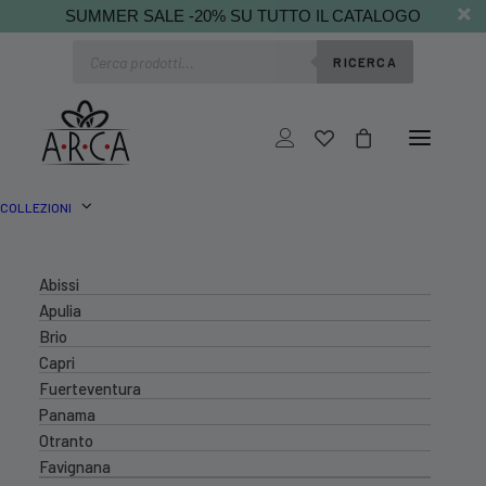
SUMMER SALE -20% SU TUTTO IL CATALOGO
Ricerca
RICERCA
prodotti
COLLEZIONI
Abissi
Apulia
Brio
Capri
Fuerteventura
Panama
Otranto
Favignana