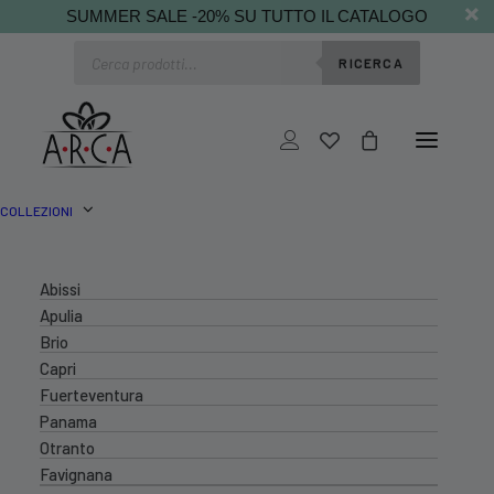
SUMMER SALE -20% SU TUTTO IL CATALOGO
Ricerca
RICERCA
prodotti
COLLEZIONI
Abissi
Apulia
Brio
Capri
Fuerteventura
Panama
Otranto
Favignana