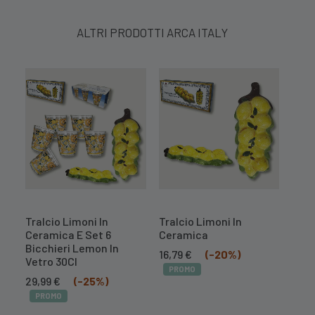
ALTRI PRODOTTI ARCA ITALY
Tralcio Limoni In
Tralcio Limoni In
Cent
Ceramica E Set 6
Ceramica
Mel
Bicchieri Lemon In
Il
Il
16,79
€
(-20%)
10,
Vetro 30Cl
prezzo
prezzo
PROMO
PR
Il
Il
originale
attuale
29,99
€
(-25%)
prezzo
prezzo
era:
è:
PROMO
originale
attuale
20,99 €.
16,79 €.