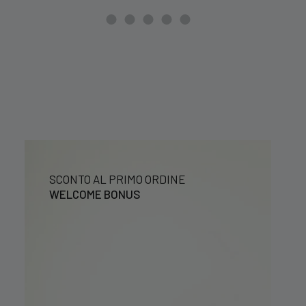
era:
è:
39,99 €.
29,99 €.
SCONTO AL PRIMO ORDINE
WELCOME BONUS