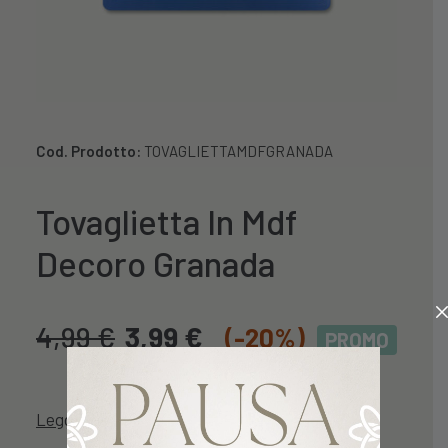
Cod. Prodotto:
TOVAGLIETTAMDFGRANADA
Tovaglietta In Mdf
Decoro Granada
4,99
€
3,99
€
(-20%)
PROMO
Leggi descrizione