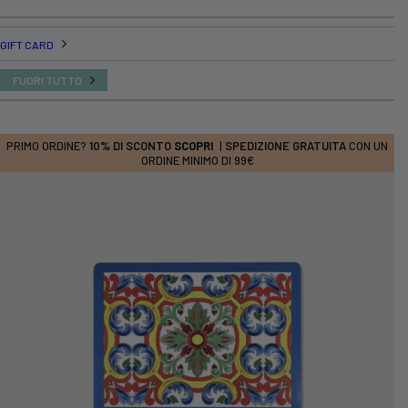
GIFT CARD
FUORI TUTTO
PRIMO ORDINE?
10% DI SCONTO
SCOPRI
|
SPEDIZIONE GRATUITA
CON UN
ORDINE MINIMO DI 99€