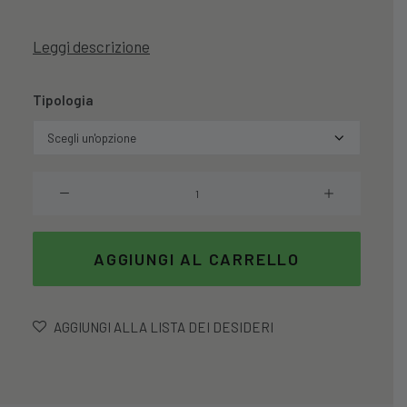
Leggi descrizione
Tipologia
Tovaglietta
Marrakech
45x30
cm
AGGIUNGI AL CARRELLO
In
Similpelle
quantità
AGGIUNGI ALLA LISTA DEI DESIDERI