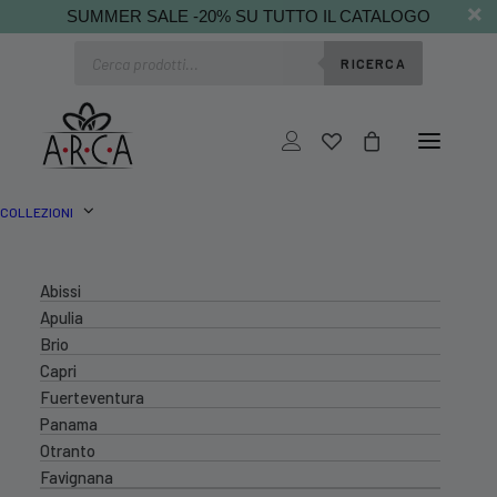
SUMMER SALE -20% SU TUTTO IL CATALOGO
Ricerca
RICERCA
prodotti
COLLEZIONI
Abissi
Apulia
Brio
Capri
Fuerteventura
Panama
Otranto
Favignana