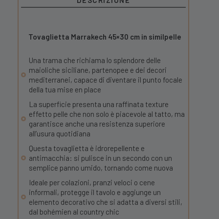
DESCRIZIONE
Tovaglietta Marrakech 45×30 cm in similpelle
Una trama che richiama lo splendore delle
maioliche siciliane, partenopee e dei decori
mediterranei, capace di diventare il punto focale
della tua mise en place
La superficie presenta una raffinata texture
effetto pelle che non solo è piacevole al tatto, ma
garantisce anche una resistenza superiore
all’usura quotidiana
Questa tovaglietta è idrorepellente e
antimacchia: si pulisce in un secondo con un
semplice panno umido, tornando come nuova
Ideale per colazioni, pranzi veloci o cene
informali, protegge il tavolo e aggiunge un
elemento decorativo che si adatta a diversi stili,
dal bohémien al country chic