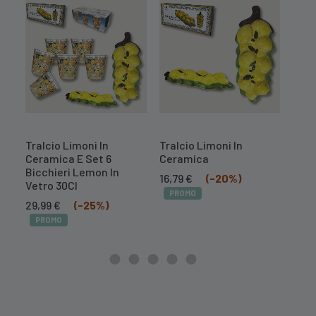
Tralcio Limoni In
Tralcio Limoni In
Cent
Ceramica E Set 6
Ceramica
Mel
Bicchieri Lemon In
Il
Il
16,79
€
(-20%)
10,
Vetro 30Cl
prezzo
prezzo
PROMO
PR
Il
Il
originale
attuale
29,99
€
(-25%)
prezzo
prezzo
era:
è:
PROMO
originale
attuale
20,99 €.
16,79 €.
era:
è:
39,99 €.
29,99 €.