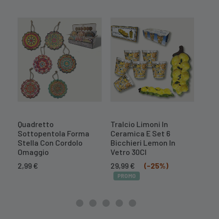
Quadretto
Tralcio Limoni In
Tral
Sottopentola Forma
Ceramica E Set 6
Cer
Stella Con Cordolo
Bicchieri Lemon In
Il
16,7
Omaggio
Vetro 30Cl
prez
PR
Il
Il
orig
2,99
€
29,99
€
(-25%)
prezzo
prezzo
era:
PROMO
originale
attuale
20,9
era:
è:
39,99 €.
29,99 €.