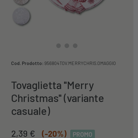
Cod. Prodotto:
956804TOV.MERRYCHRIS.OMAGGIO
Tovaglietta "Merry
Christmas" (variante
casuale)
Il
Il
2,39
€
(-20%)
PROMO