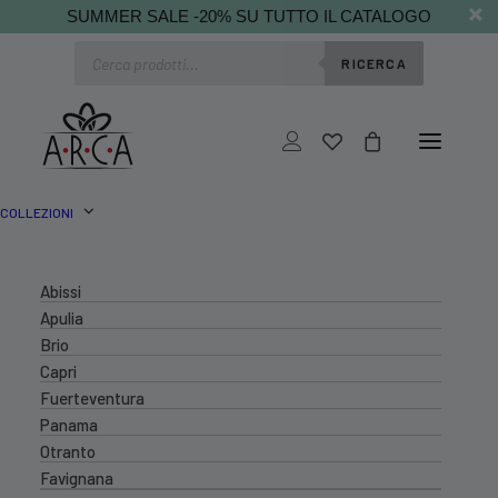
SUMMER SALE -20% SU TUTTO IL CATALOGO
Ricerca
RICERCA
prodotti
COLLEZIONI
Abissi
Apulia
Brio
Capri
Fuerteventura
Panama
Otranto
Favignana