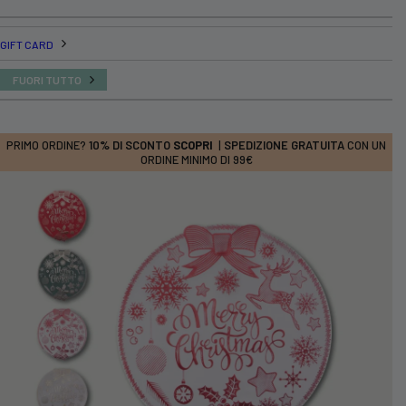
GIFT CARD
FUORI TUTTO
PRIMO ORDINE?
10% DI SCONTO
SCOPRI
|
SPEDIZIONE GRATUITA
CON UN
ORDINE MINIMO DI 99€