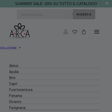
SUMMER SALE -20% SU TUTTO IL CATALOGO
Ricerca
RICERCA
prodotti
COLLEZIONI
Abissi
Apulia
Brio
Capri
Fuerteventura
Panama
Otranto
Favignana