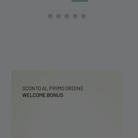
originale
attuale
era:
è:
39,99 €.
29,99 €.
SCONTO AL PRIMO ORDINE
WELCOME BONUS