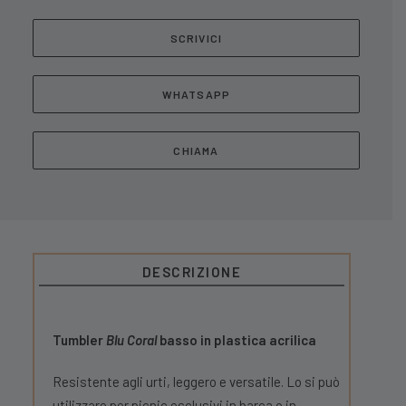
SCRIVICI
WHATSAPP
CHIAMA
DESCRIZIONE
Tumbler
Blu Coral
basso in plastica acrilica
Resistente agli urti, leggero e versatile. Lo si può
utilizzare per picnic esclusivi in barca o in