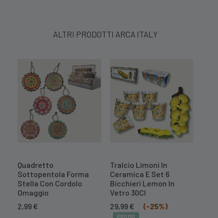
ALTRI PRODOTTI ARCA ITALY
Quadretto
Tralcio Limoni In
Cent
Sottopentola Forma
Ceramica E Set 6
Mel
Stella Con Cordolo
Bicchieri Lemon In
10,
Omaggio
Vetro 30Cl
PR
Il
Il
2,99
€
29,99
€
(-25%)
prezzo
prezzo
PROMO