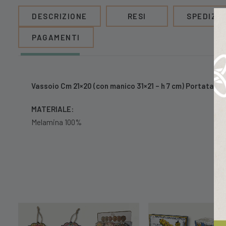
DESCRIZIONE
RESI
SPEDIZIO
PAGAMENTI
Vassoio Cm 21×20 (con manico 31×21 – h 7 cm) Portata M
MATERIALE:
Melamina 100%