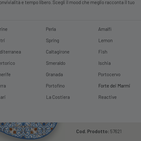
vivialità e tempo libero. Scegli il mood che meglio racconta il tuo
rine
Perla
Amalfi
tri
Spring
Lemon
E?
10% DI SCONTO
SCOPRI
|
SPEDIZIONE GRATUITA
CON UN ORDINE 
diterranea
Caltagirone
Fish
ertorico
Smeraldo
Ischia
nerife
Granada
Portocervo
rra
Portofino
Forte dei Marmi
ari
La Costiera
Reactive
Vassoio Cm 2
Forte Dei Mar
Cod. Prodotto:
57621