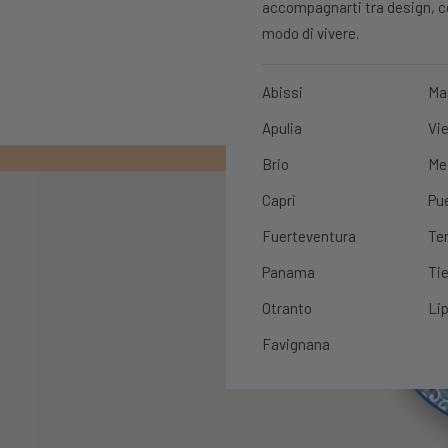
accompagnarti tra design, con
modo di vivere.
Abissi
Ma
Apulia
Vie
PRIMO ORDIN
Brio
Me
Capri
Pu
Fuerteventura
Te
Panama
Tie
Otranto
Lip
Favignana