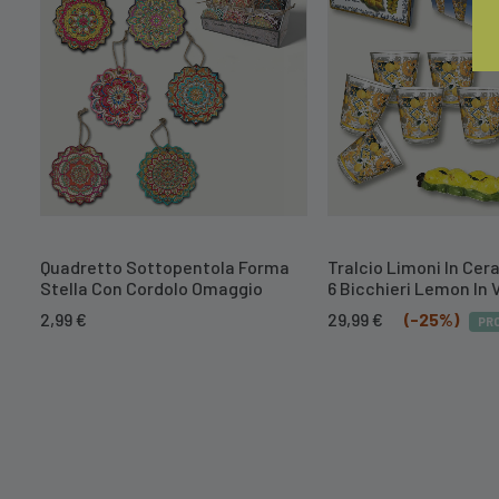
Quadretto Sottopentola Forma
Tralcio Limoni In Cer
Stella Con Cordolo Omaggio
6 Bicchieri Lemon In 
Il
Il
2,99
€
29,99
€
(-25%)
PR
prezzo
prezzo
originale
attuale
era:
è:
39,99 €.
29,99 €.