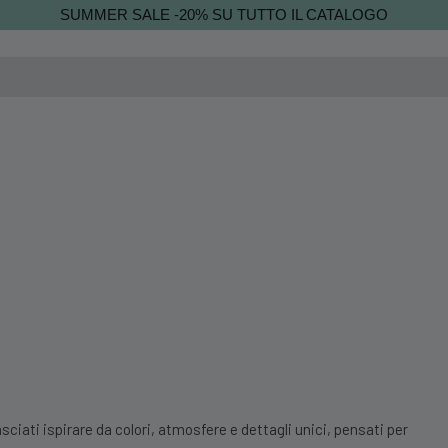
SUMMER SALE -20% SU TUTTO IL CATALOGO
sciati ispirare da colori, atmosfere e dettagli unici, pensati per