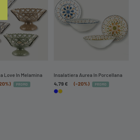
a Love In Melamina
Insalatiera Aurea In Porcellana
In
-20%)
4,79
€
(-20%)
4,
PROMO
PROMO