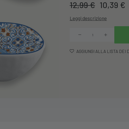
Il
12,99
€
10,39
€
prezzo
Leggi descrizione
original
Vassoio
era:
Cm
12,99 €.
21x20
AGGIUNGI ALLA LISTA DEI 
Portata
Melamina
Forte
Dei
Marmi
quantità