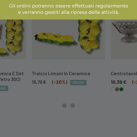
amica E Set
Tralcio Limoni In Ceramica
Centrotavol
Vetro 30Cl
Il
Il
16,79
€
(-20%)
10,39
€
(
PROMO
prezzo
prezzo
OMO
originale
attuale
era:
è:
20,99 €.
16,79 €.