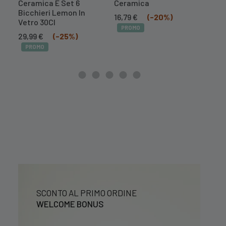
Ceramica E Set 6
Ceramica
Mel
Bicchieri Lemon In
Il
Il
16,79
€
(-20%)
10,
Vetro 30Cl
prezzo
prezzo
PROMO
PR
Il
Il
originale
attuale
29,99
€
(-25%)
prezzo
prezzo
era:
è:
PROMO
originale
attuale
20,99 €.
16,79 €.
era:
è:
39,99 €.
29,99 €.
SCONTO AL PRIMO ORDINE
WELCOME BONUS