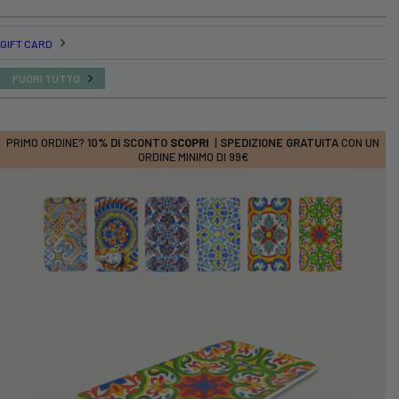
GIFT CARD
FUORI TUTTO
PRIMO ORDINE?
10% DI SCONTO
SCOPRI
|
SPEDIZIONE GRATUITA
CON UN
ORDINE MINIMO DI 99€