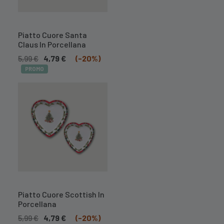
A BREVE
DISPONIBILE
Piatto Cuore Santa
Claus In Porcellana
5,99
€
4,79
€
(-20%)
PROMO
A BREVE
DISPONIBILE
Piatto Cuore Scottish In
Porcellana
5,99
€
4,79
€
(-20%)