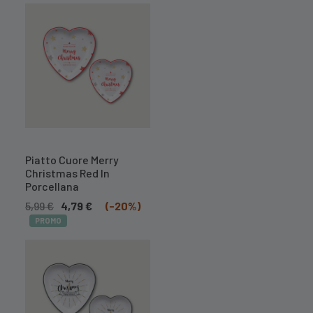
A BREVE
DISPONIBILE
Piatto Cuore Merry
Christmas Red In
Porcellana
5,99
€
4,79
€
(-20%)
PROMO