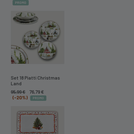
PROMO
A BREVE
DISPONIBILE
Set 18 Piatti Christmas
Land
Il
Il
95,99
€
76,79
€
prezzo
prezzo
(-20%)
PROMO
originale
attuale
era:
è:
95,99 €.
76,79 €.