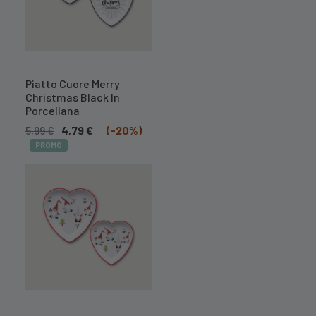
A BREVE
DISPONIBILE
Piatto Cuore Merry
Christmas Black In
Porcellana
5,99
€
4,79
€
(-20%)
PROMO
A BREVE