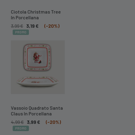
A BREVE
DISPONIBILE
Ciotola Christmas Tree
In Porcellana
3,99
€
3,19
€
(-20%)
PROMO
A BREVE
DISPONIBILE
Vassoio Quadrato Santa
Claus In Porcellana
4,99
€
3,99
€
(-20%)
PROMO