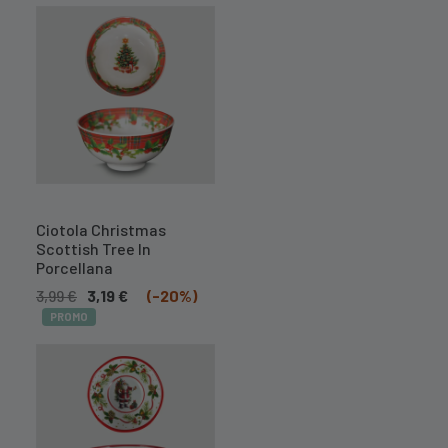
A BREVE
DISPONIBILE
Ciotola Christmas
Scottish Tree In
Porcellana
3,99
€
3,19
€
(-20%)
PROMO