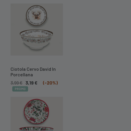
A BREVE
DISPONIBILE
Ciotola Cervo David In
Porcellana
3,99
€
3,19
€
(-20%)
PROMO