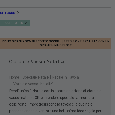
GIFT CARD
FUORI TUTTO
PRIMO ORDINE?
10% DI SCONTO
SCOPRI
|
SPEDIZIONE GRATUITA
CON UN
ORDINE MINIMO DI 99€
Ciotole e Vassoi Natalizi
Home
Speciale Natale
Natale in Tavola
Ciotole e Vassoi Natalizi
Rendi unico il Natale con la nostra selezione di ciotole e
vassoi natalizi. Oltre a rendere speciale l’atmosfera
delle feste, impreziosiscono la tavola e la cucina e
possono anche diventare una bellissima idea regalo per