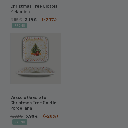
DISPONIBILE
Christmas Tree Ciotola
Melamina
3,99
€
3,19
€
(-20%)
PROMO
A BREVE
DISPONIBILE
Vassoio Quadrato
Christmas Tree Gold In
Porcellana
4,99
€
3,99
€
(-20%)
PROMO