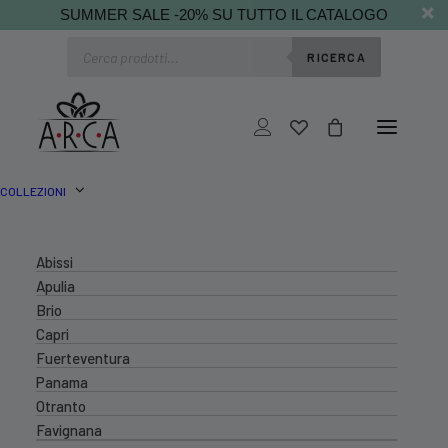
SUMMER SALE -20% SU TUTTO IL CATALOGO
Ricerca
RICERCA
prodotti
COLLEZIONI
Abissi
Apulia
Brio
Capri
Fuerteventura
Panama
Otranto
Favignana