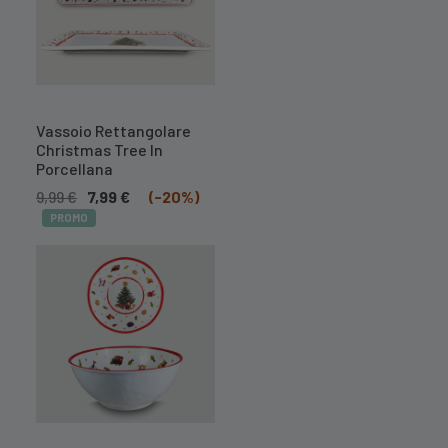
A BREVE
DISPONIBILE
Vassoio Rettangolare
Christmas Tree In
Porcellana
9,99
€
7,99
€
(-20%)
PROMO
A BREVE