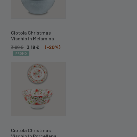
A BREVE
DISPONIBILE
Ciotola Christmas
Vischio In Melamina
3,99
€
3,19
€
(-20%)
PROMO
A BREVE
DISPONIBILE
Ciotola Christmas
Vischio In Porcellana