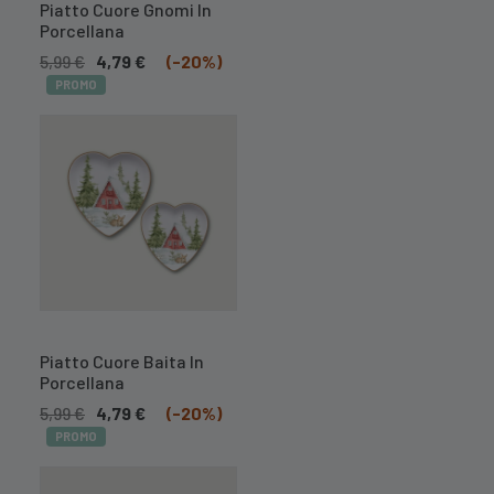
DISPONIBILE
Piatto Cuore Gnomi In
Porcellana
5,99
€
4,79
€
(-20%)
PROMO
A BREVE
DISPONIBILE
Piatto Cuore Baita In
Porcellana
5,99
€
4,79
€
(-20%)
PROMO