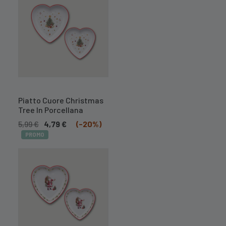
A BREVE
DISPONIBILE
Piatto Cuore Christmas
Tree In Porcellana
5,99
€
4,79
€
(-20%)
PROMO