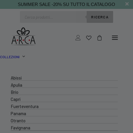
SUMMER SALE -20% SU TUTTO IL CATALOGO
Ricerca
RICERCA
prodotti
COLLEZIONI
Abissi
Apulia
Brio
Capri
Fuerteventura
Panama
Otranto
Favignana