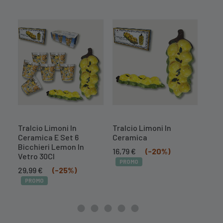
Tralcio Limoni In
Tralcio Limoni In
Cent
Ceramica E Set 6
Ceramica
Mel
Bicchieri Lemon In
Il
Il
16,79
€
(-20%)
10,
Vetro 30Cl
prezzo
prezzo
PROMO
PR
Il
Il
originale
attuale
29,99
€
(-25%)
prezzo
prezzo
era:
è:
PROMO
originale
attuale
20,99 €.
16,79 €.
era:
è:
39,99 €.
29,99 €.