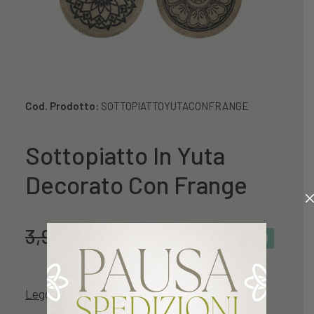
Cod. Prodotto:
SOTTOPIATTOYUTACONFRANGE
Sottopiatto In Yuta
Decorato Con Frange
3,99
€
3,19
€
(-20%)
PROMO
Leggi descrizione