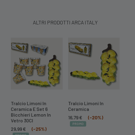
ALTRI PRODOTTI ARCA ITALY
Tralcio Limoni In
Tralcio Limoni In
Cent
Ceramica E Set 6
Ceramica
Mel
Bicchieri Lemon In
Il
Il
16,79
€
(-20%)
10,
Vetro 30Cl
prezzo
prezzo
PROMO
PR
Il
Il
originale
attuale
29,99
€
(-25%)
prezzo
prezzo
era:
è: