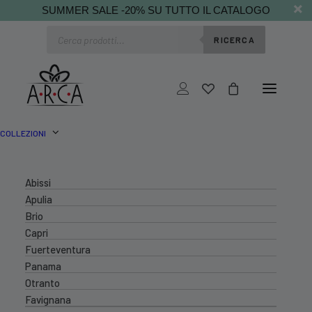
SUMMER SALE -20% SU TUTTO IL CATALOGO
Ricerca
RICERCA
prodotti
COLLEZIONI
Abissi
Apulia
Brio
Capri
Fuerteventura
Panama
Otranto
Favignana