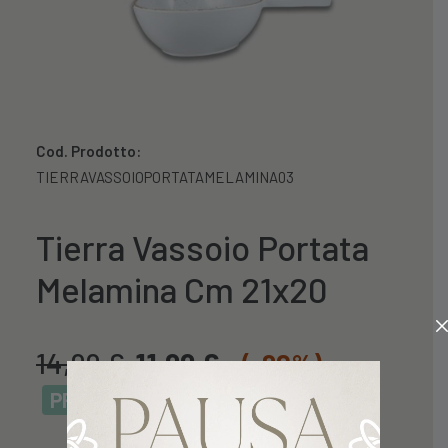
Cod. Prodotto:
TIERRAVASSOIOPORTATAMELAMINA03
Tierra Vassoio Portata
Melamina Cm 21x20
14,99
€
11,99
€
(-20%)
PROMO