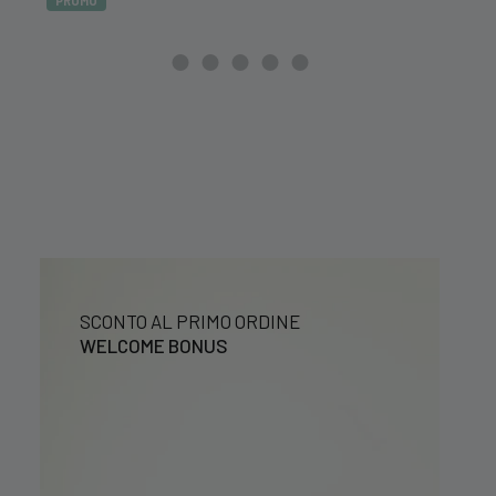
PROMO
originale
attuale
20,99 €.
16,79 €.
era:
è:
39,99 €.
29,99 €.
SCONTO AL PRIMO ORDINE
WELCOME BONUS