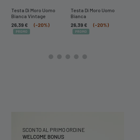
Testa Di Moro Uomo
Testa Di Moro Uomo
Lamp
Bianca Vintage
Bianca
Colo
26,39
€
(-20%)
26,39
€
(-20%)
88,
PROMO
PROMO
PR
SCONTO AL PRIMO ORDINE
WELCOME BONUS