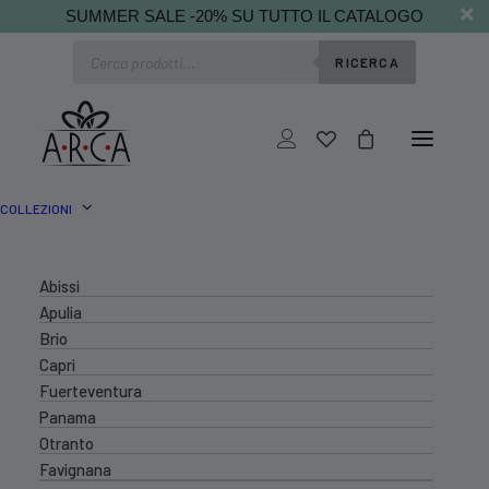
SUMMER SALE -20% SU TUTTO IL CATALOGO
Ricerca
RICERCA
prodotti
COLLEZIONI
Abissi
Apulia
Brio
Capri
Fuerteventura
Panama
Otranto
Favignana