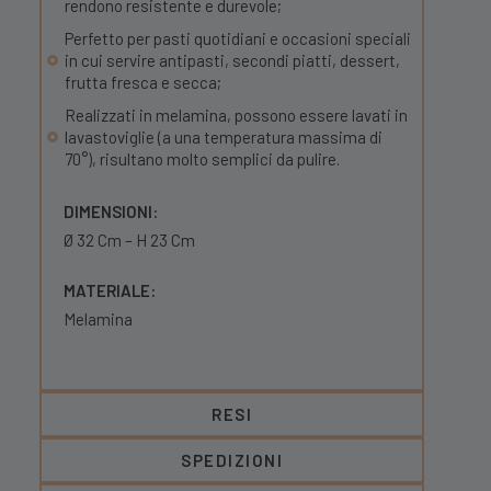
rendono resistente e durevole;
Perfetto per pasti quotidiani e occasioni speciali
in cui servire antipasti, secondi piatti, dessert,
frutta fresca e secca;
Realizzati in melamina, possono essere lavati in
lavastoviglie (a una temperatura massima di
70°), risultano molto semplici da pulire.
DIMENSIONI:
Ø 32 Cm – H 23 Cm
MATERIALE:
Melamina
RESI
SPEDIZIONI