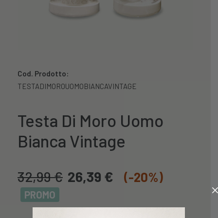
Cod. Prodotto:
TESTADIMOROUOMOBIANCAVINTAGE
Testa Di Moro Uomo
Bianca Vintage
32,99
€
26,39
€
(-20%)
PROMO