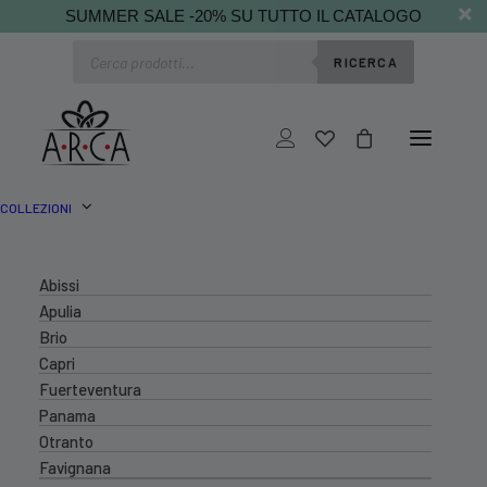
SUMMER SALE -20% SU TUTTO IL CATALOGO
Ricerca
RICERCA
prodotti
COLLEZIONI
Abissi
Apulia
Brio
Capri
Fuerteventura
Panama
Otranto
Favignana