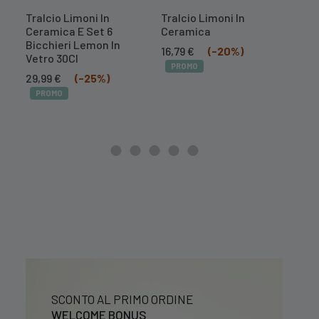
Tralcio Limoni In
Tralcio Limoni In
Lam
Ceramica E Set 6
Ceramica
Maro
Bicchieri Lemon In
Il
Il
16,79
€
(-20%)
30,
Vetro 30Cl
prezzo
prezzo
PROMO
PR
Il
Il
originale
attuale
29,99
€
(-25%)
prezzo
prezzo
era:
è:
PROMO
originale
attuale
20,99 €.
16,79 €.
era:
è:
39,99 €.
29,99 €.
SCONTO AL PRIMO ORDINE
WELCOME BONUS