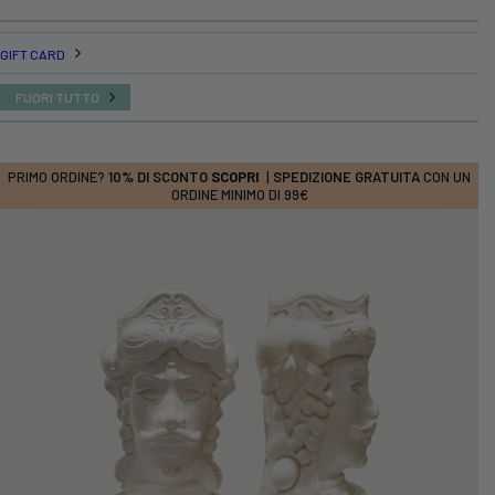
GIFT CARD
FUORI TUTTO
PRIMO ORDINE?
10% DI SCONTO
SCOPRI
|
SPEDIZIONE GRATUITA
CON UN
ORDINE MINIMO DI 99€