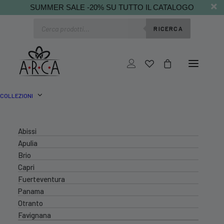
SUMMER SALE -20% SU TUTTO IL CATALOGO
Ricerca
RICERCA
prodotti
COLLEZIONI
Abissi
Apulia
Brio
Capri
Fuerteventura
Panama
Otranto
Favignana