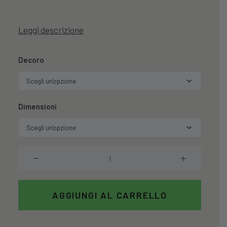
Leggi descrizione
Decoro
Dimensioni
Lampada
Mosaico
Flowers
quantità
AGGIUNGI AL CARRELLO