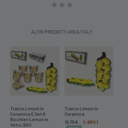
ALTRI PRODOTTI ARCA ITALY
Tralcio Limoni In
Tralcio Limoni In
Lam
Ceramica E Set 6
Ceramica
Maro
Bicchieri Lemon In
Il
Il
16,79
€
(-20%)
30,
Vetro 30Cl
prezzo
prezzo
PROMO
PR