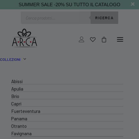
SUMMER SALE -20% SU TUTTO IL CATALOGO
Ricerca
RICERCA
prodotti
COLLEZIONI
Abissi
Apulia
Brio
Capri
Fuerteventura
Panama
Otranto
Favignana