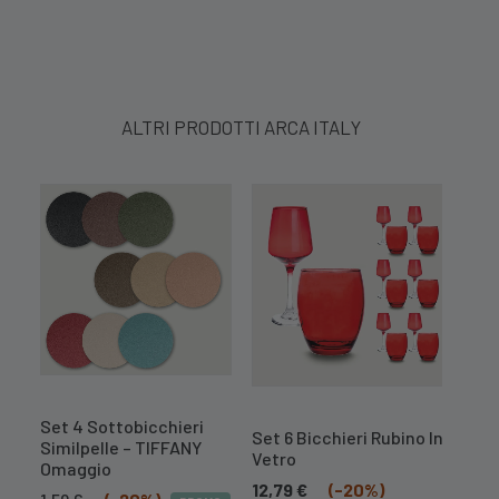
ALTRI PRODOTTI ARCA ITALY
Set 4 Sottobicchieri
Set 
Set 6 Bicchieri Rubino In
Similpelle – TIFFANY
Simi
Vetro
Omaggio
1,59
12,79
€
(-20%)
Il
Il