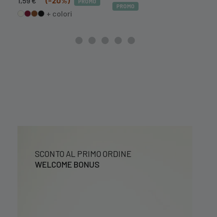
1,59
€
(-20%)
PROMO
PR
PROMO
prezzo
prezzo
+ colori
originale
attuale
era:
è:
1,99 €.
1,59 €.
SCONTO AL PRIMO ORDINE
WELCOME BONUS