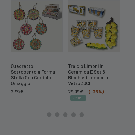
Quadretto
Tralcio Limoni In
Cent
Sottopentola Forma
Ceramica E Set 6
Mel
Stella Con Cordolo
Bicchieri Lemon In
10,
Omaggio
Vetro 30Cl
PR
Il
Il
2,99
€
29,99
€
(-25%)
prezzo
prezzo
PROMO
originale
attuale
era:
è:
39,99 €.
29,99 €.