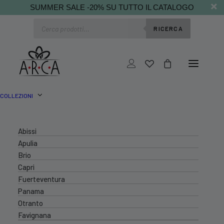
SUMMER SALE -20% SU TUTTO IL CATALOGO
Ricerca
RICERCA
prodotti
COLLEZIONI
Abissi
Apulia
Brio
Capri
Fuerteventura
Panama
Otranto
Favignana