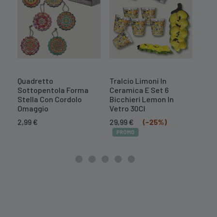
Quadretto
Tralcio Limoni In
Tral
Sottopentola Forma
Ceramica E Set 6
Cer
Stella Con Cordolo
Bicchieri Lemon In
Il
16,7
Omaggio
Vetro 30Cl
prez
PR
Il
Il
orig
2,99
€
29,99
€
(-25%)
prezzo
prezzo
era:
PROMO
originale
attuale
20,9
era:
è:
39,99 €.
29,99 €.