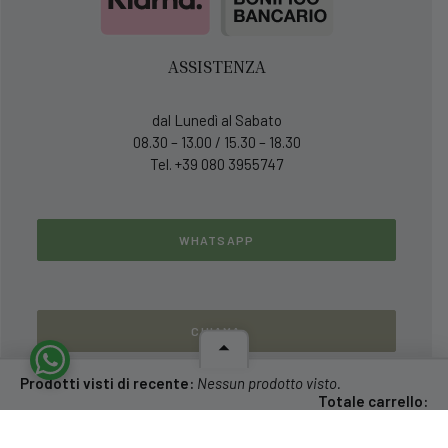
ASSISTENZA
dal Lunedì al Sabato
08.30 – 13.00 / 15.30 – 18.30
Tel. +39 080 3955747
WHATSAPP
CHIAMA
Prodotti visti di recente:
Nessun prodotto visto.
Totale carrello:
0,00
€