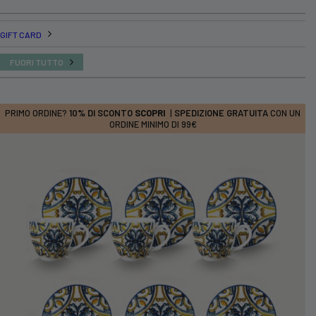
GIFT CARD
FUORI TUTTO
PRIMO ORDINE?
10% DI SCONTO
SCOPRI
|
SPEDIZIONE GRATUITA
CON UN
ORDINE MINIMO DI 99€