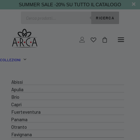
SUMMER SALE -20% SU TUTTO IL CATALOGO
Ricerca
RICERCA
prodotti
COLLEZIONI
Abissi
Apulia
Brio
Capri
Fuerteventura
Panama
Otranto
Favignana