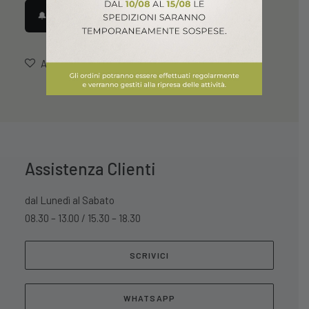
🔔 Avvisami quando disponibile
AGGIUNGI ALLA LISTA DEI DESIDERI
Assistenza Clienti
dal Lunedì al Sabato
08.30 – 13.00 / 15.30 – 18.30
SCRIVICI
WHATSAPP