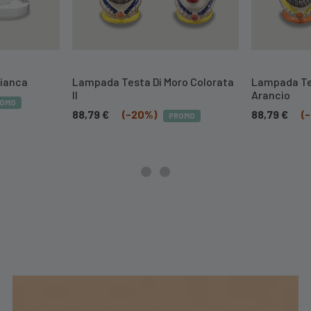
Bianca
Lampada Testa Di Moro Colorata
Lampada Tes
II
Arancio
ROMO
88,79
€
(-20%)
88,79
€
(
PROMO