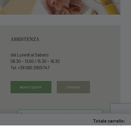
ASSISTENZA
dal Lunedì al Sabato
08.30 – 13.00 / 15.30 – 18.30
Tel. +39 080 3955747
WHATSAPP
CHIAMA
Totale carrello:
0,00
€