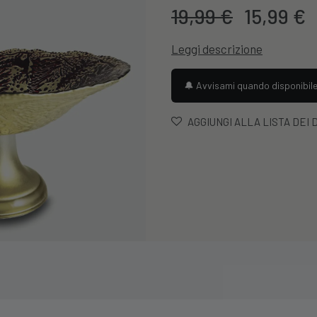
Il
I
19,99
€
15,99
€
prezzo
Leggi descrizione
original
era:
🔔 Avvisami quando disponibil
19,99 €.
AGGIUNGI ALLA LISTA DEI 