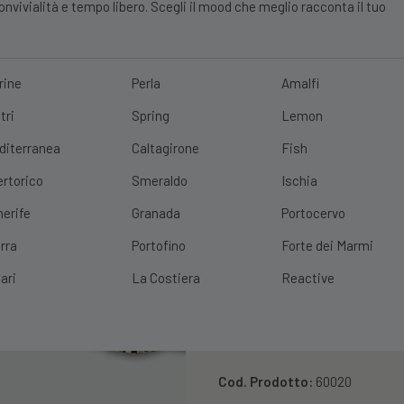
vivialità e tempo libero. Scegli il mood che meglio racconta il tuo
rine
Perla
Amalfi
tri
Spring
Lemon
E?
10% DI SCONTO
SCOPRI
|
SPEDIZIONE GRATUITA
CON UN ORDINE 
diterranea
Caltagirone
Fish
ertorico
Smeraldo
Ischia
nerife
Granada
Portocervo
rra
Portofino
Forte dei Marmi
ari
La Costiera
Reactive
Bowl Con Pied
Cm
Cod. Prodotto:
60020