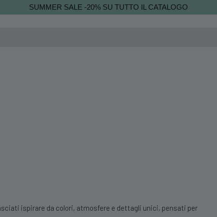
SUMMER SALE -20% SU TUTTO IL CATALOGO
sciati ispirare da colori, atmosfere e dettagli unici, pensati per