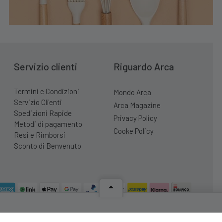
Servizio clienti
Riguardo Arca
Termini e Condizioni
Mondo Arca
Servizio Clienti
Arca Magazine
Spedizioni Rapide
Privacy Policy
Metodi di pagamento
Cooke Policy
Resi e Rimborsi
Sconto di Benvenuto