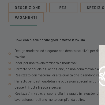
DESCRIZIONE
RESI
SPEDIZIO
PAGAMENTI
Bowl con piede nordic gold in vetro Ø 23 Cm
Design moderno ed elegante con decoro natalizio per donare
tavola;
Ideali per una tavola raffinata e moderna;
Perfetto per qualsiasi occasione, da una cena formale a un 
Realizzato con materiali di alta qualità che lo rendono resis
Perfetto per pasti quotidiani e occasioni speciali in cui serv
dessert, frutta fresca e secca;
Realizzati in vetro, si sconsiglia il lavaggio in lavastoviglie a
lavorazione, risultano molto semplici da pulire.