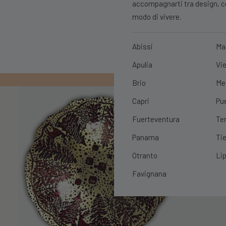
accompagnarti tra design, con
modo di vivere.
Abissi
Ma
Apulia
Vie
PRIMO ORDIN
Brio
Me
Capri
Pu
Fuerteventura
Te
Panama
Tie
Otranto
Lip
Favignana