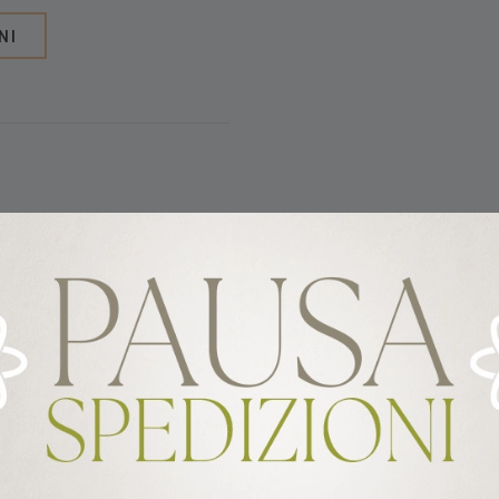
NI
 un tocco di classe alla tua
pranzo informale;
tente e durevole;
ire antipasti, secondi piatti,
l fine di preservare la