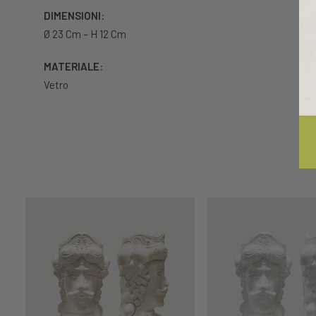
DIMENSIONI:
Ø 23 Cm – H 12 Cm
MATERIALE:
Vetro