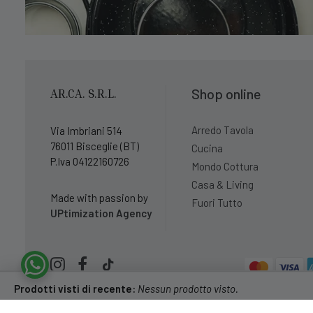
Shop online
AR.CA. S.R.L.
Arredo Tavola
Via Imbriani 514
76011 Bisceglie (BT)
Cucina
P.Iva 04122160726
Mondo Cottura
Casa & Living
Made with passion by
Fuori Tutto
UPtimization Agency
Prodotti visti di recente:
Nessun prodotto visto.