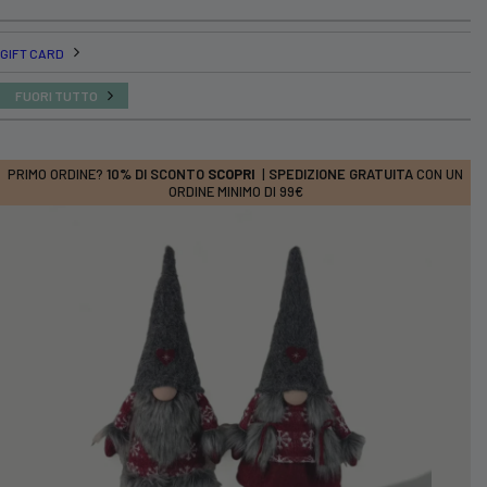
GIFT CARD
FUORI TUTTO
PRIMO ORDINE?
10% DI SCONTO
SCOPRI
|
SPEDIZIONE GRATUITA
CON UN
ORDINE MINIMO DI 99€