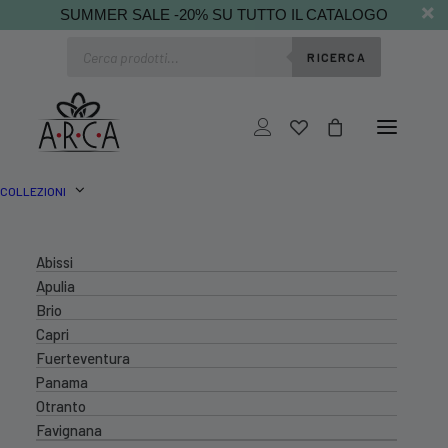
SUMMER SALE -20% SU TUTTO IL CATALOGO
Ricerca
RICERCA
prodotti
COLLEZIONI
Abissi
Apulia
Brio
Capri
Fuerteventura
Panama
Otranto
Favignana