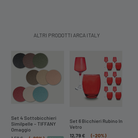
ALTRI PRODOTTI ARCA ITALY
Set 4 Sottobicchieri
Set 
Set 6 Bicchieri Rubino In
Similpelle – TIFFANY
Simi
Vetro
Omaggio
1,59
12,79
€
(-20%)
Il
Il