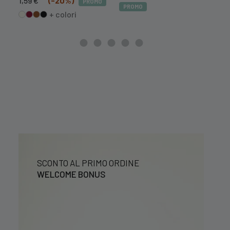
1,59
€
(-20%)
PROMO
PR
PROMO
prezzo
prezzo
+ colori
originale
attuale
era:
è:
1,99 €.
1,59 €.
SCONTO AL PRIMO ORDINE
WELCOME BONUS