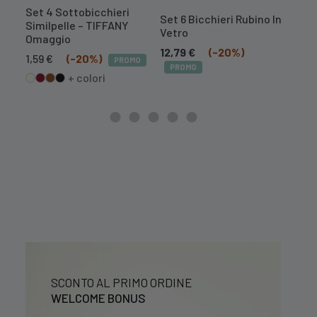
Set 4 Sottobicchieri
Set 
Set 6 Bicchieri Rubino In
Similpelle – TIFFANY
Simi
Vetro
Omaggio
1,59
12,79
€
(-20%)
Il
Il
1,59
€
(-20%)
PROMO
PR
PROMO
prezzo
prezzo
+ colori
originale
attuale
era:
è:
1,99 €.
1,59 €.
SCONTO AL PRIMO ORDINE
WELCOME BONUS