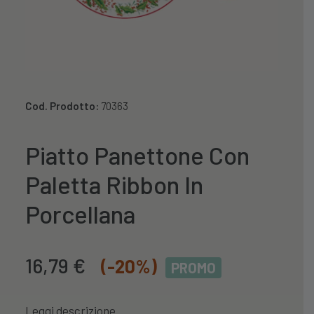
Cod. Prodotto:
70363
Piatto Panettone Con
Paletta Ribbon In
Porcellana
Il
Il
16,79
€
(-20%)
PROMO
prezzo
prezzo
originale
attuale
Leggi descrizione