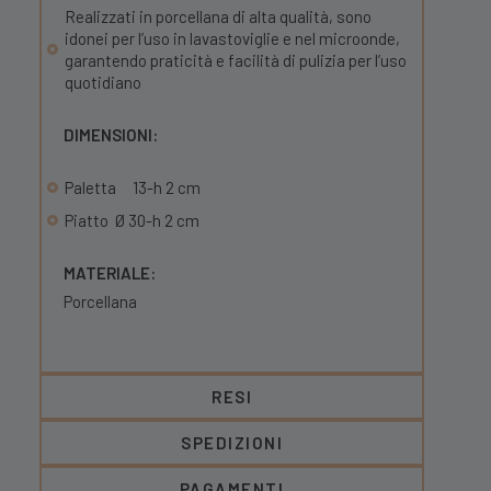
Realizzati in porcellana di alta qualità, sono
idonei per l’uso in lavastoviglie e nel microonde,
garantendo praticità e facilità di pulizia per l’uso
quotidiano
DIMENSIONI:
Paletta 13-h 2 cm
Piatto Ø 30-h 2 cm
MATERIALE:
Porcellana
RESI
SPEDIZIONI
PAGAMENTI