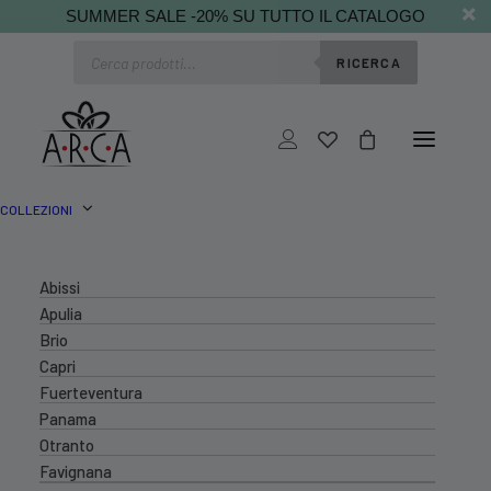
SUMMER SALE -20% SU TUTTO IL CATALOGO
Ricerca
RICERCA
prodotti
COLLEZIONI
Abissi
Apulia
Brio
Capri
Fuerteventura
Panama
Otranto
Favignana