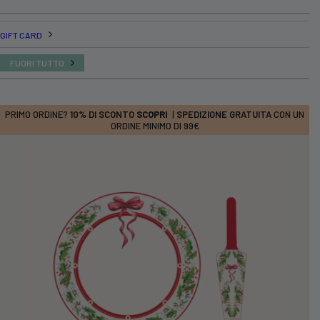
GIFT CARD
FUORI TUTTO
PRIMO ORDINE?
10% DI SCONTO
SCOPRI
|
SPEDIZIONE GRATUITA
CON UN
ORDINE MINIMO DI 99€