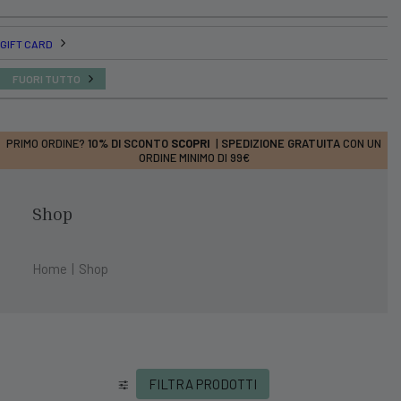
GIFT CARD
FUORI TUTTO
PRIMO ORDINE?
10% DI SCONTO
SCOPRI
|
SPEDIZIONE GRATUITA
CON UN
ORDINE MINIMO DI 99€
Shop
Home
Shop
FILTRA PRODOTTI