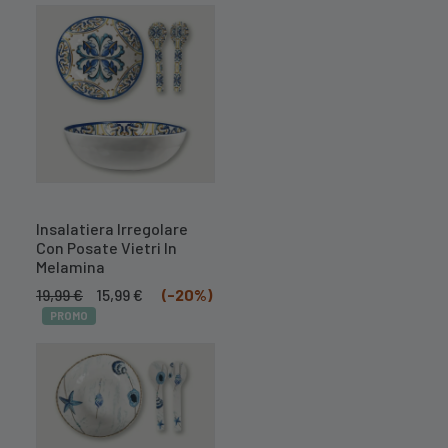
era:
è:
23,99 €.
19,19 €.
Insalatiera Irregolare
Con Posate Vietri In
Melamina
Il
Il
19,99
€
15,99
€
(-20%)
prezzo
prezzo
PROMO
originale
attuale
era:
è:
19,99 €.
15,99 €.