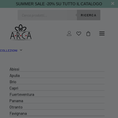
SUMMER SALE -20% SU TUTTO IL CATALOGO
Ricerca
RICERCA
prodotti
COLLEZIONI
Abissi
Apulia
Brio
Capri
Fuerteventura
Panama
Otranto
Favignana