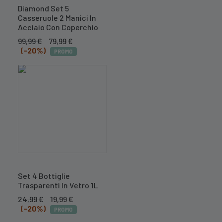
Diamond Set 5
Casseruole 2 Manici In
Acciaio Con Coperchio
Il
Il
99,99
€
79,99
€
prezzo
prezzo
(-20%)
PROMO
originale
attuale
era:
è:
99,99 €.
79,99 €.
Set 4 Bottiglie
Trasparenti In Vetro 1L
Il
Il
24,99
€
19,99
€
prezzo
prezzo
(-20%)
PROMO
originale
attuale