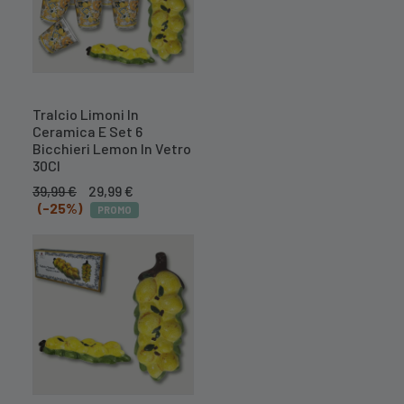
Tralcio Limoni In
Ceramica E Set 6
Bicchieri Lemon In Vetro
30Cl
Il
Il
39,99
€
29,99
€
prezzo
prezzo
(-25%)
PROMO
originale
attuale
era:
è:
39,99 €.
29,99 €.