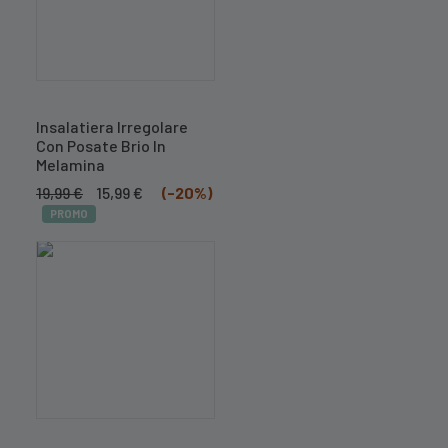
Insalatiera Irregolare
Con Posate Brio In
Melamina
Il
Il
19,99
€
15,99
€
(-20%)
prezzo
prezzo
PROMO
originale
attuale
era:
è:
19,99 €.
15,99 €.