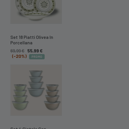
Set 18 Piatti Olivea In
Porcellana
69,99
€
55,99
€
(-20%)
PROMO
Set 4 Ciotole Con