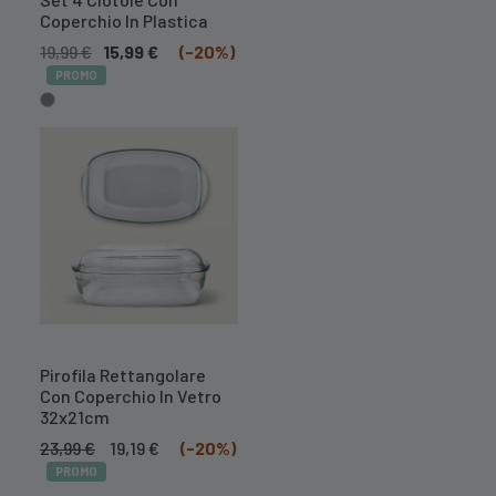
Coperchio In Plastica
19,99
€
15,99
€
(-20%)
PROMO
Pirofila Rettangolare
Con Coperchio In Vetro
32x21cm
Il
Il
23,99
€
19,19
€
(-20%)
prezzo
prezzo
PROMO
originale
attuale