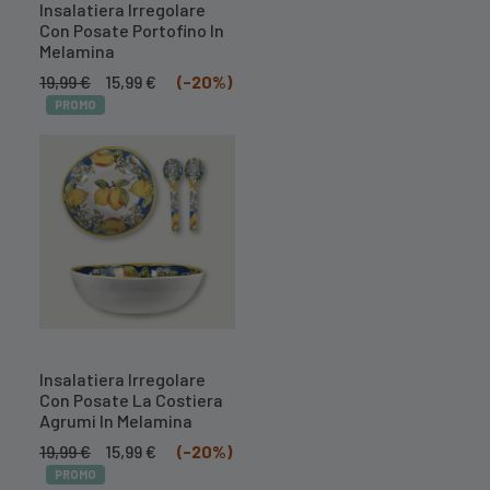
Insalatiera Irregolare
Con Posate Portofino In
Melamina
Il
Il
19,99
€
15,99
€
(-20%)
prezzo
prezzo
PROMO
originale
attuale
era:
è:
19,99 €.
15,99 €.
Insalatiera Irregolare
Con Posate La Costiera
Agrumi In Melamina
Il
Il
19,99
€
15,99
€
(-20%)
prezzo
prezzo
PROMO