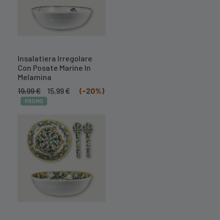
Insalatiera Irregolare
Con Posate Marine In
Melamina
Il
Il
19,99
€
15,99
€
(-20%)
prezzo
prezzo
PROMO
originale
attuale
era:
è:
19,99 €.
15,99 €.