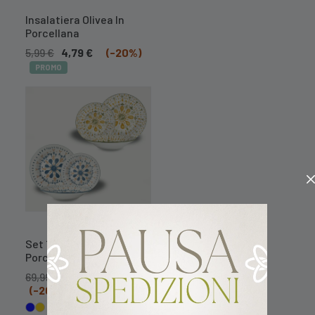
Insalatiera Olivea In
Porcellana
5,99
€
4,79
€
(-20%)
PROMO
Set 18 Piatti Aurea In
Porcellana
69,99
€
55,99
€
(-20%)
PROMO