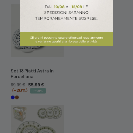
Set 18 Piatti Astra In
Porcellana
69,99
€
55,99
€
(-20%)
PROMO