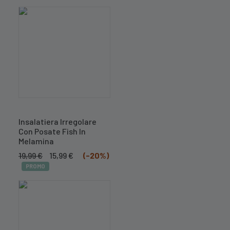
originale
attuale
era:
è:
19,99 €.
15,99 €.
Insalatiera Irregolare
Con Posate Fish In
Melamina
Il
Il
19,99
€
15,99
€
(-20%)
prezzo
prezzo
PROMO
originale
attuale
era:
è:
19,99 €.
15,99 €.