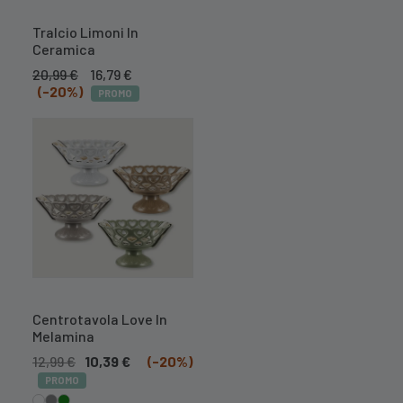
Tralcio Limoni In
Ceramica
Il
Il
20,99
€
16,79
€
prezzo
prezzo
(-20%)
PROMO
originale
attuale
era:
è:
20,99 €.
16,79 €.
Centrotavola Love In
Melamina
12,99
€
10,39
€
(-20%)
PROMO