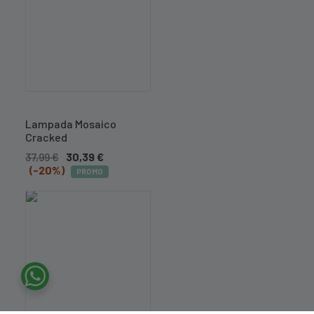
Lampada Mosaico
Cracked
37,99
€
30,39
€
(-20%)
PROMO